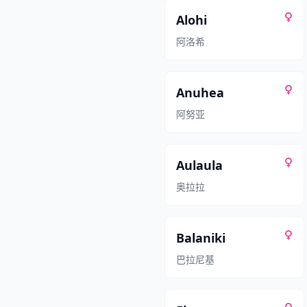
Alohi
阿洛希
Anuhea
阿努亚
Aulaula
奥拉拉
Balaniki
巴拉尼基