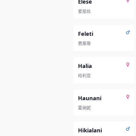
Elese
爱丽丝
Feleti
费莱蒂
Halia
哈利亚
Haunani
霍纳妮
Hikialani