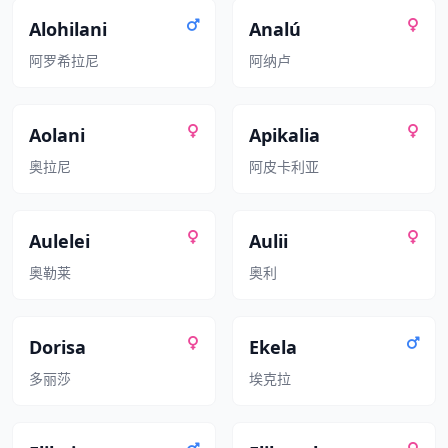
Alohilani
Analú
阿罗希拉尼
阿纳卢
Aolani
Apikalia
奥拉尼
阿皮卡利亚
Aulelei
Aulii
奥勒莱
奥利
Dorisa
Ekela
多丽莎
埃克拉