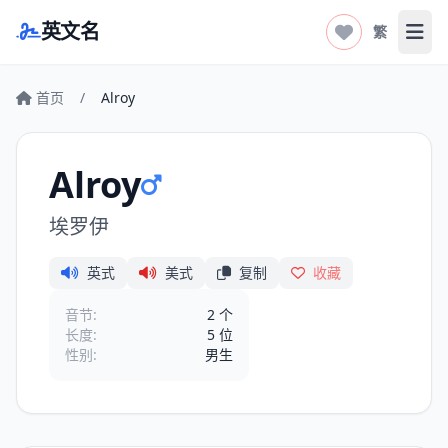
英文名
繁
打开
首页
/
Alroy
Alroy
埃罗伊
英式
美式
复制
收藏
音节:
2 个
长度:
5 位
性别:
男生