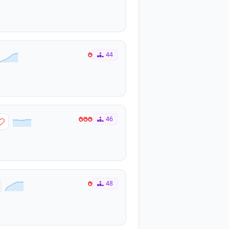
44
46
48