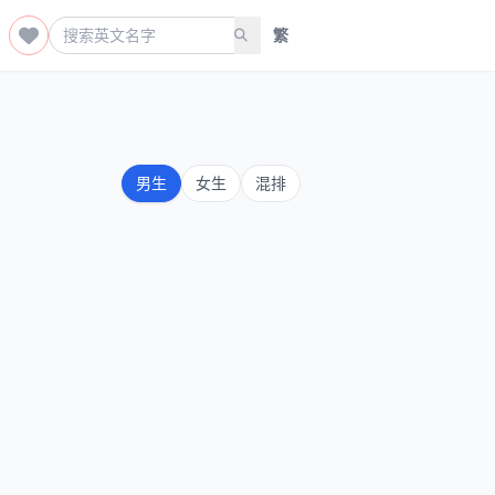
繁
男生
女生
混排