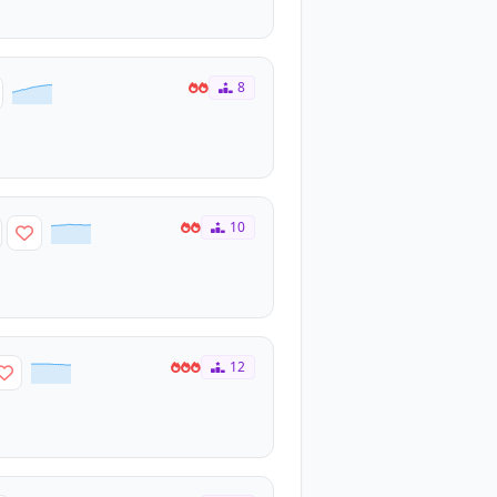
8
10
12