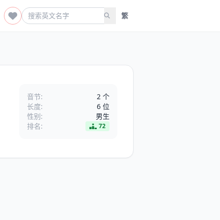
繁
音节:
2 个
长度:
6 位
性别:
男生
排名:
72