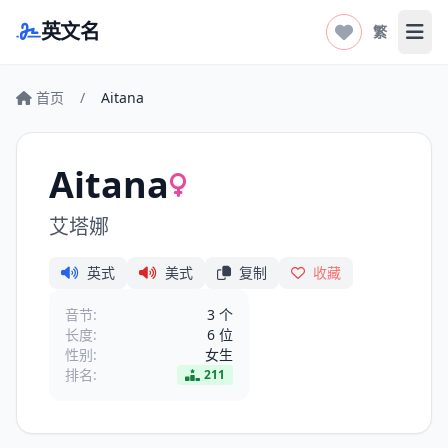
英文名
繁
打开
首页
/
Aitana
Aitana
艾塔娜
英式
美式
复制
收藏
音节:
3 个
长度:
6 位
性别:
女生
排名:
211