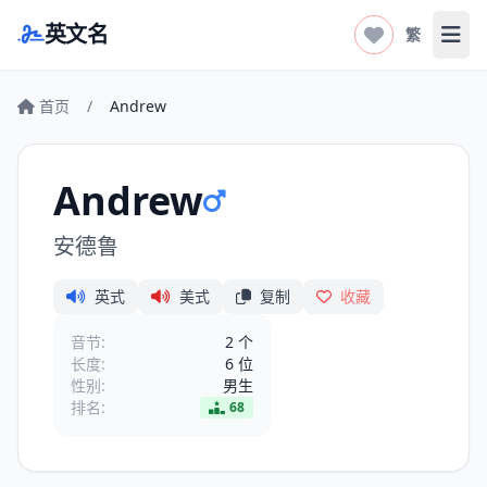
英文名
繁
打开
首页
/
Andrew
Andrew
安德鲁
英式
美式
复制
收藏
音节:
2 个
长度:
6 位
性别:
男生
排名:
68