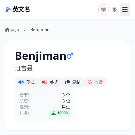
英文名
繁
打开
首页
/
Benjiman
Benjiman
班吉曼
英式
美式
复制
收藏
音节:
3 个
长度:
8 位
性别:
男生
排名:
10003