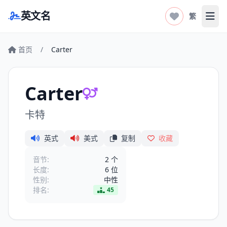
英文名
繁
打开
首页
/
Carter
Carter
卡特
英式
美式
复制
收藏
音节:
2 个
长度:
6 位
性别:
中性
排名:
45