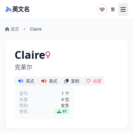
英文名
繁
打开
首页
/
Claire
Claire
克莱尔
英式
美式
复制
收藏
音节:
1 个
长度:
6 位
性别:
女生
排名:
67