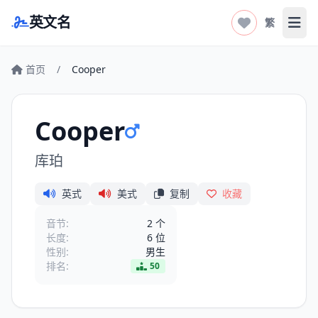
英文名
繁
打开
首页
/
Cooper
Cooper
库珀
英式
美式
复制
收藏
音节:
2 个
长度:
6 位
性别:
男生
排名:
50