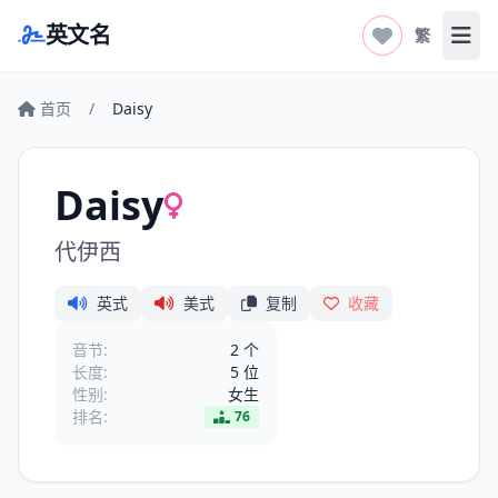
英文名
繁
打开
首页
/
Daisy
Daisy
代伊西
英式
美式
复制
收藏
音节:
2 个
长度:
5 位
性别:
女生
排名:
76