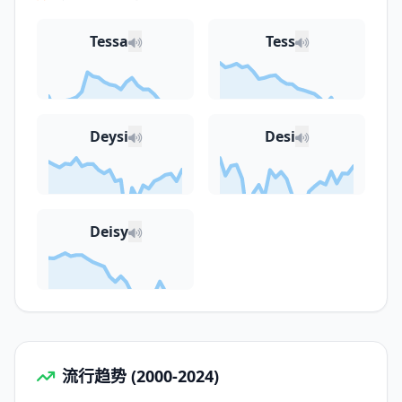
Tessa
Tess
Deysi
Desi
Deisy
流行趋势 (2000-2024)