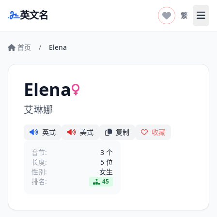
英文名
繁
打开
首页
/
Elena
Elena
艾琳娜
英式
美式
复制
收藏
音节:
3 个
长度:
5 位
性别:
女生
排名:
45