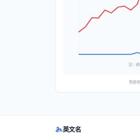
注：曲
数据来
英文名