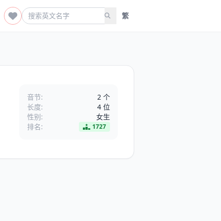
繁
音节:
2 个
长度:
4 位
性别:
女生
排名:
1727