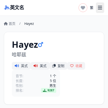
英文名
繁
打开
首页
/
Hayez
Hayez
哈耶兹
英式
美式
复制
收藏
音节:
1 个
长度:
5 位
性别:
男生
排名:
9287