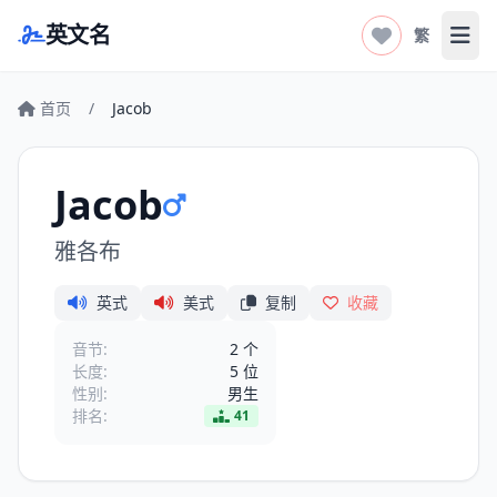
英文名
繁
打开
首页
/
Jacob
Jacob
雅各布
英式
美式
复制
收藏
音节:
2 个
长度:
5 位
性别:
男生
排名:
41