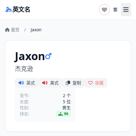
英文名
繁
打开
首页
/
Jaxon
Jaxon
杰克逊
英式
美式
复制
收藏
音节:
2 个
长度:
5 位
性别:
男生
排名:
96