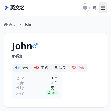
英文名
繁
打开
首页
/
John
John
约翰
英式
美式
复制
收藏
音节:
1 个
长度:
4 位
性别:
男生
排名:
21