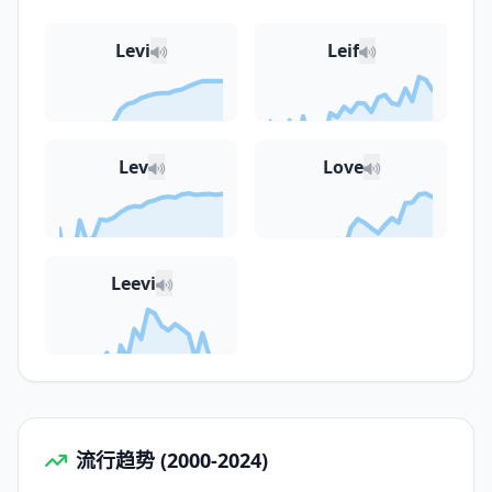
Levi
Leif
Lev
Love
Leevi
流行趋势 (2000-2024)