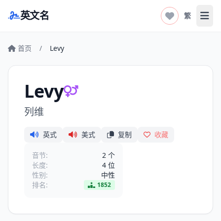
英文名
繁
打开
首页
/
Levy
Levy
列维
英式
美式
复制
收藏
音节:
2 个
长度:
4 位
性别:
中性
排名:
1852