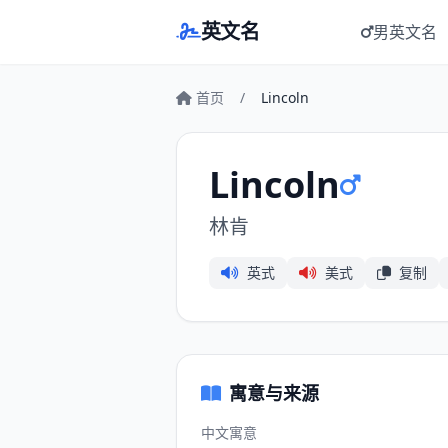
英文名
男英文名
首页
/
Lincoln
Lincoln
林肯
英式
美式
复制
寓意与来源
中文寓意