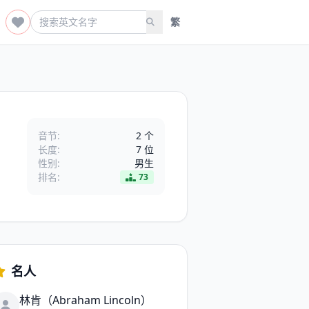
繁
音节:
2 个
长度:
7 位
性别:
男生
排名:
73
名人
林肯（Abraham Lincoln）