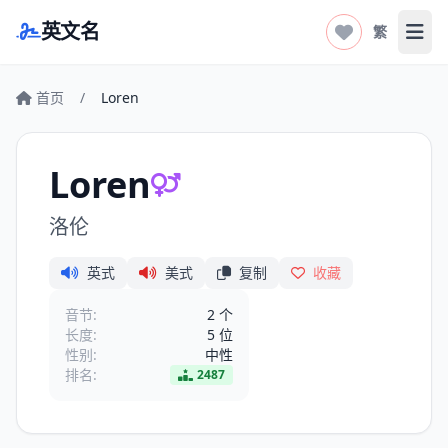
英文名
繁
打开
首页
/
Loren
Loren
洛伦
英式
美式
复制
收藏
音节:
2 个
长度:
5 位
性别:
中性
排名:
2487