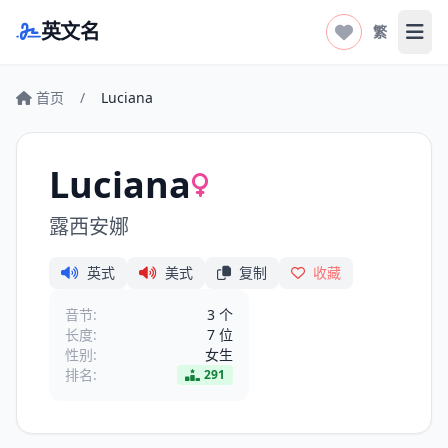
英文名
繁
打开
首页
/
Luciana
Luciana
露西安娜
英式
美式
复制
收藏
音节:
3 个
长度:
7 位
性别:
女生
排名:
291