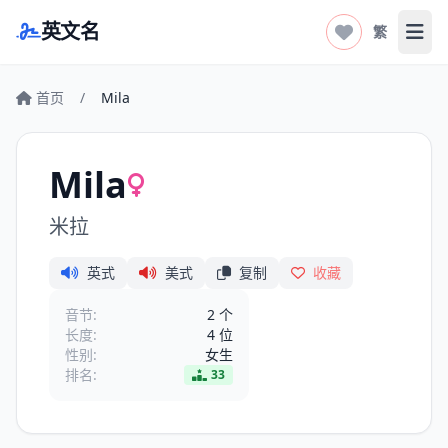
英文名
繁
打开
首页
/
Mila
Mila
米拉
英式
美式
复制
收藏
音节:
2 个
长度:
4 位
性别:
女生
排名:
33