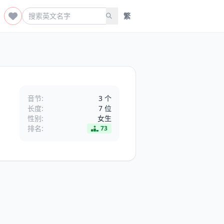
繁
音节:
3 个
长度:
7 位
性别:
女生
排名:
73