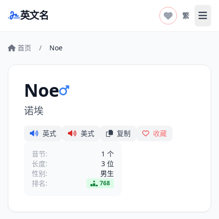
英文名
繁
打开
首页
/
Noe
Noe
诺埃
英式
美式
复制
收藏
音节:
1 个
长度:
3 位
性别:
男生
排名:
768