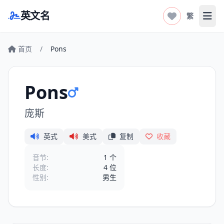
英文名
繁
打开
首页
/
Pons
Pons
庞斯
英式
美式
复制
收藏
音节:
1 个
长度:
4 位
性别:
男生