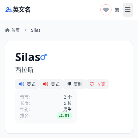
英文名
繁
打开
首页
/
Silas
Silas
西拉斯
英式
美式
复制
收藏
音节:
2 个
长度:
5 位
性别:
男生
排名:
81