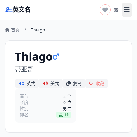
英文名
繁
打开
首页
/
Thiago
Thiago
蒂亚哥
英式
美式
复制
收藏
音节:
2 个
长度:
6 位
性别:
男生
排名:
55