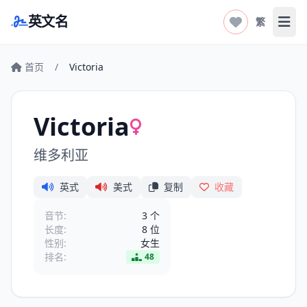
英文名
繁
打开
首页
/
Victoria
Victoria
维多利亚
英式
美式
复制
收藏
音节:
3 个
长度:
8 位
性别:
女生
排名:
48