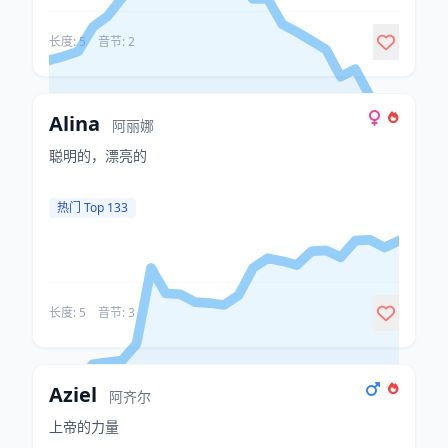
长度: 5
音节: 2
Alina
阿丽娜
聪明的，漂亮的
热门 Top 133
长度: 5
音节: 3
Aziel
阿齐尔
上帝的力量