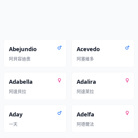
Abejundio
Acevedo
阿貝容迪奧
阿塞維多
Adabella
Adalira
阿達貝拉
阿達萊拉
Aday
Adelfa
一天
阿德爾法