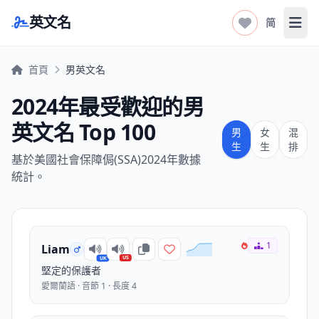
英文名
简
打开
首頁
男英文名
2024年最受歡迎的男
英文名 Top 100
男
女
混
生
生
排
基於美國社會保障侷(SSA)2024年數據
統計。
1
Liam
US
UK
堅定的保護者
愛爾蘭語 · 音節 1 · 長度 4