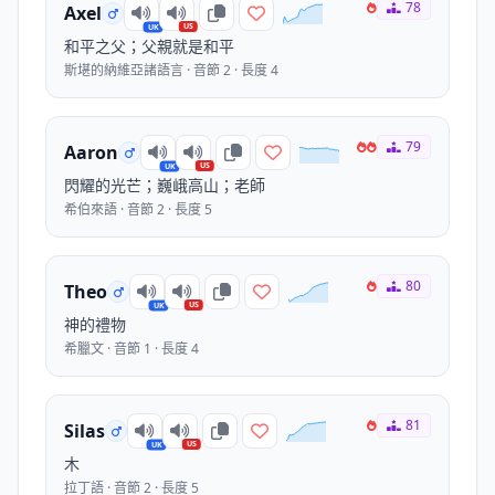
78
Axel
US
UK
和平之父；父親就是和平
斯堪的納維亞諸語言 · 音節 2 · 長度 4
79
Aaron
US
UK
閃耀的光芒；巍峨高山；老師
希伯來語 · 音節 2 · 長度 5
80
Theo
US
UK
神的禮物
希臘文 · 音節 1 · 長度 4
81
Silas
US
UK
木
拉丁語 · 音節 2 · 長度 5