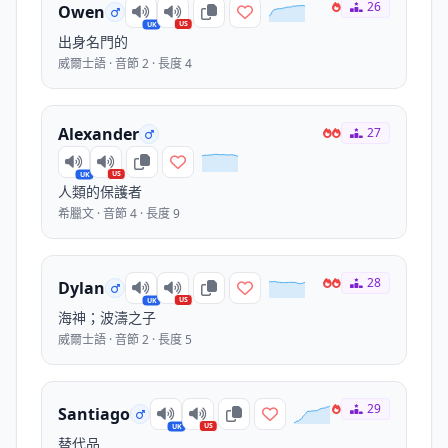
26
Owen
US
UK
出身名門的
威爾士語 · 音節 2 · 長度 4
Alexander
27
US
UK
人類的保護者
希臘文 · 音節 4 · 長度 9
28
Dylan
US
UK
海神；波濤之子
威爾士語 · 音節 2 · 長度 5
29
Santiago
US
UK
替代品