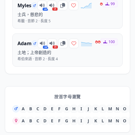
99
Myles
US
UK
士兵，慈悲的
希臘 · 音節 2 · 長度 5
100
Adam
US
UK
土地；上帝創造的
希伯來語 · 音節 2 · 長度 4
按首字母瀏覽
A
B
C
D
E
F
G
H
I
J
K
L
M
N
O
P
A
B
C
D
E
F
G
H
I
J
K
L
M
N
O
P