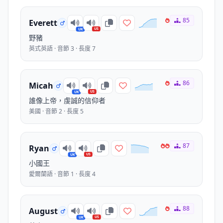
85
Everett
US
UK
野豬
英式英語 · 音節 3 · 長度 7
86
Micah
US
UK
誰像上帝，虔誠的信仰者
美國 · 音節 2 · 長度 5
87
Ryan
US
UK
小國王
愛爾蘭語 · 音節 1 · 長度 4
88
August
US
UK