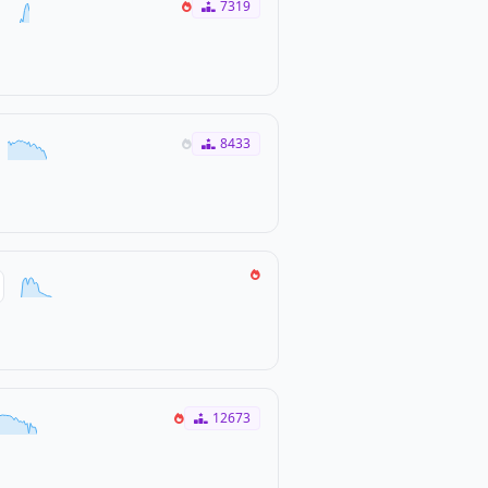
7319
8433
12673