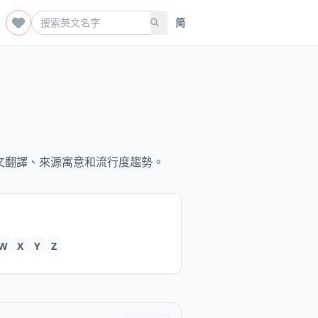
简
文翻譯、來源寓意和流行度趨勢。
W
X
Y
Z