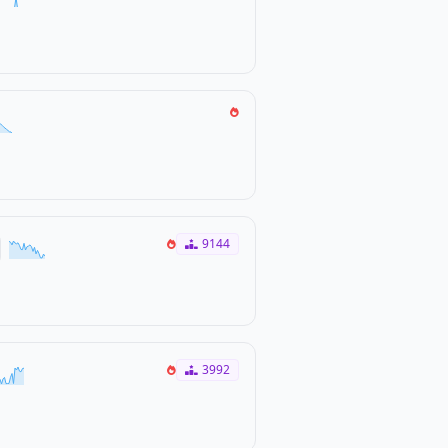
9144
3992