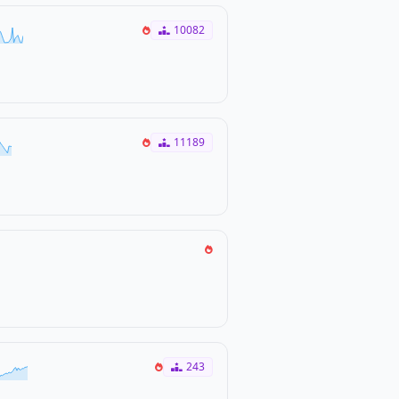
10082
11189
243