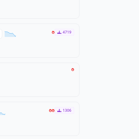
4719
1306