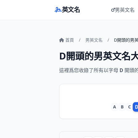
英文名
男英文名
首頁
/
男英文名
/
D開頭的男
D開頭的男英文名
這裡爲您收錄了所有以字母
D
開頭
A
B
C