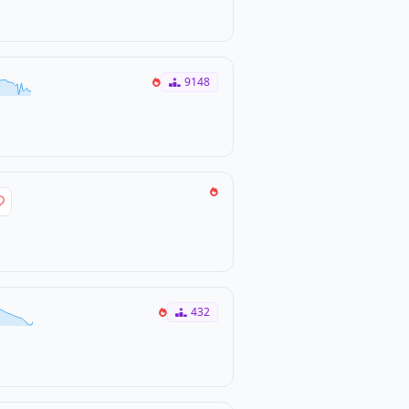
9148
432