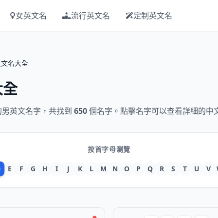
女英文名
流行英文名
定制英文名
英文名大全
大全
的男英文名字，共找到
650
個名字。點擊名字可以查看詳細的中
按首字母瀏覽
D
E
F
G
H
I
J
K
L
M
N
O
P
Q
R
S
T
U
V