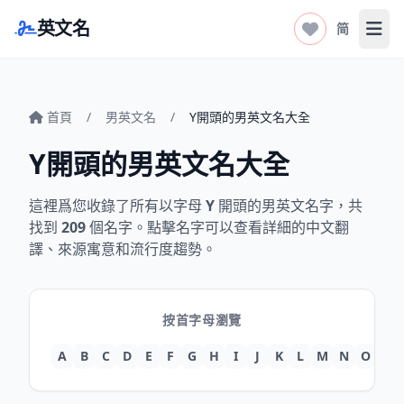
英文名
简
打开
首頁
/
男英文名
/
Y開頭的男英文名大全
Y開頭的男英文名大全
這裡爲您收錄了所有以字母
Y
開頭的男英文名字，共
找到
209
個名字。點擊名字可以查看詳細的中文翻
譯、來源寓意和流行度趨勢。
按首字母瀏覽
A
B
C
D
E
F
G
H
I
J
K
L
M
N
O
P