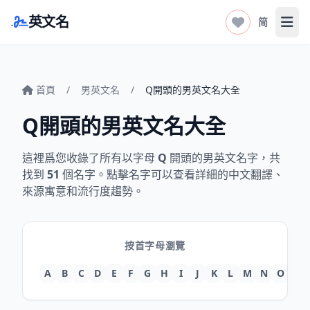
英文名
简
打开
首頁
/
男英文名
/
Q開頭的男英文名大全
Q開頭的男英文名大全
這裡爲您收錄了所有以字母
Q
開頭的男英文名字，共
找到
51
個名字。點擊名字可以查看詳細的中文翻譯、
來源寓意和流行度趨勢。
按首字母瀏覽
A
B
C
D
E
F
G
H
I
J
K
L
M
N
O
P