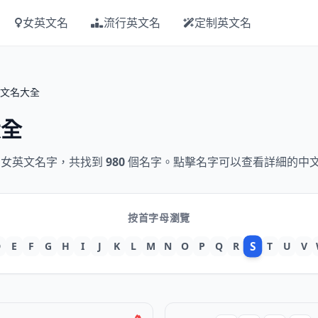
女英文名
流行英文名
定制英文名
英文名大全
大全
女英文名字，共找到
980
個名字。點擊名字可以查看詳細的中
按首字母瀏覽
S
D
E
F
G
H
I
J
K
L
M
N
O
P
Q
R
T
U
V