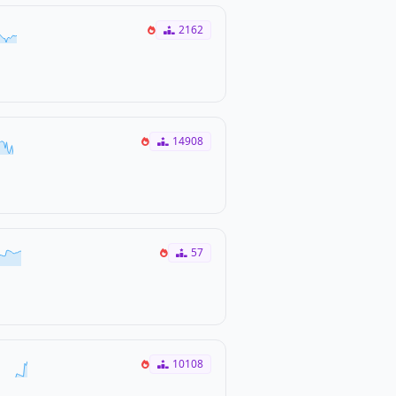
2162
14908
57
10108