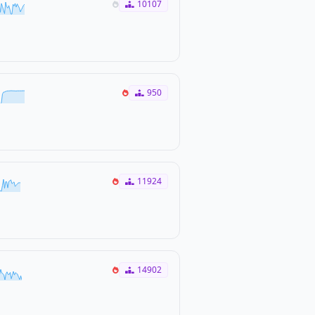
10107
950
11924
14902