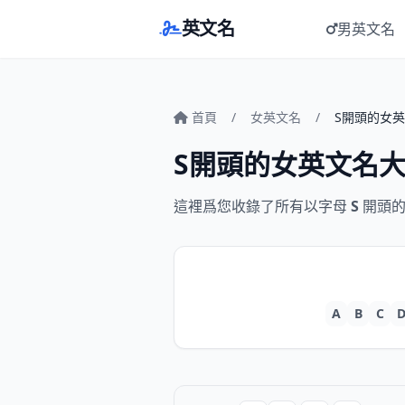
英文名
男英文名
首頁
/
女英文名
/
S開頭的女
S開頭的女英文名
這裡爲您收錄了所有以字母
S
開頭的
A
B
C