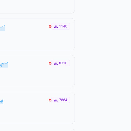
1140
8310
7864