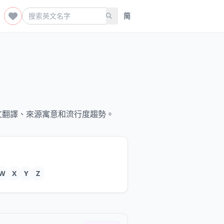
简
文翻譯、來源寓意和流行度趨勢。
W
X
Y
Z