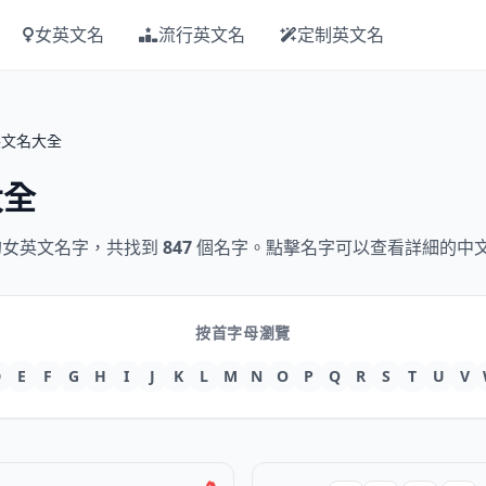
女英文名
流行英文名
定制英文名
英文名大全
大全
女英文名字，共找到
847
個名字。點擊名字可以查看詳細的中
按首字母瀏覽
D
E
F
G
H
I
J
K
L
M
N
O
P
Q
R
S
T
U
V