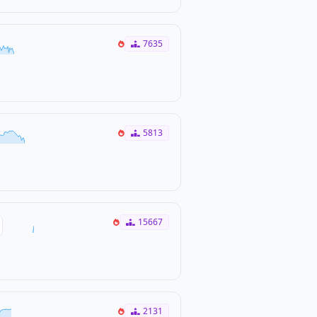
7635
5813
15667
2131