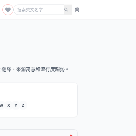
简
文翻譯、來源寓意和流行度趨勢。
W
X
Y
Z