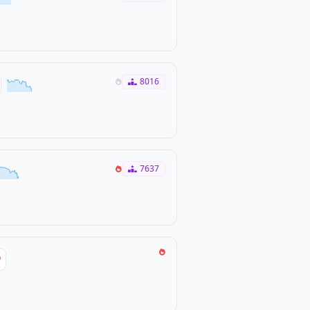
8016
7637