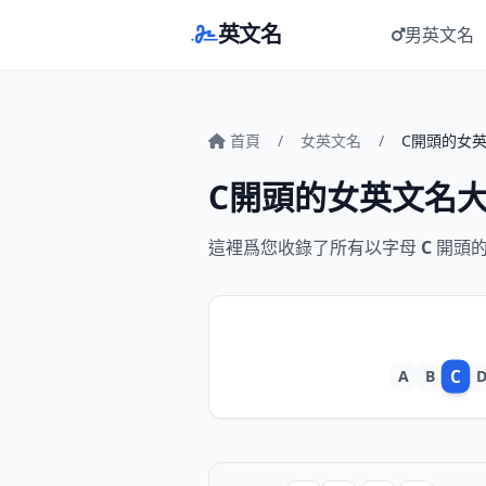
英文名
男英文名
首頁
/
女英文名
/
C開頭的女
C開頭的女英文名
這裡爲您收錄了所有以字母
C
開頭的
C
A
B