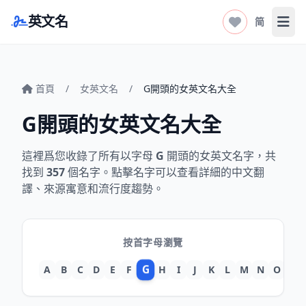
英文名
简
打开
首頁
/
女英文名
/
G開頭的女英文名大全
G開頭的女英文名大全
這裡爲您收錄了所有以字母
G
開頭的女英文名字，共
找到
357
個名字。點擊名字可以查看詳細的中文翻
譯、來源寓意和流行度趨勢。
按首字母瀏覽
G
A
B
C
D
E
F
H
I
J
K
L
M
N
O
P