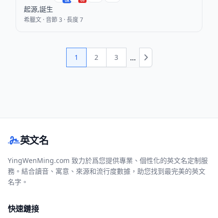
US
UK
起源,誕生
希臘文 · 音節 3 · 長度 7
...
1
2
3
下一頁
英文名
YingWenMing.com 致力於爲您提供專業、個性化的英文名定制服
務。結合讀音、寓意、來源和流行度數據，助您找到最完美的英文
名字。
快速鏈接