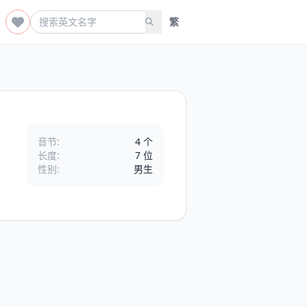
繁
音节:
4 个
长度:
7 位
性别:
男生