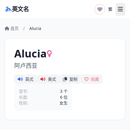
英文名
繁
打开
首页
/
Alucia
Alucia
阿卢西亚
英式
美式
复制
收藏
音节:
3 个
长度:
6 位
性别:
女生