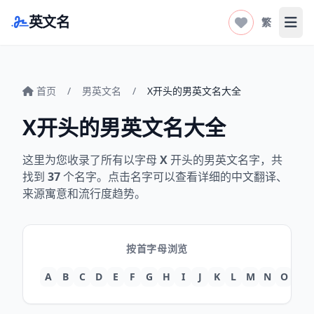
英文名
繁
打开
首页
/
男英文名
/
X开头的男英文名大全
X开头的男英文名大全
这里为您收录了所有以字母
X
开头的男英文名字，共
找到
37
个名字。点击名字可以查看详细的中文翻译、
来源寓意和流行度趋势。
按首字母浏览
A
B
C
D
E
F
G
H
I
J
K
L
M
N
O
P