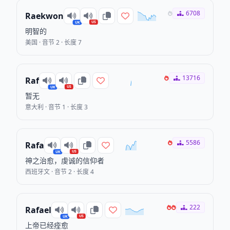
6708
Raekwon
US
UK
明智的
美国 · 音节 2 · 长度 7
13716
Raf
US
UK
暂无
意大利 · 音节 1 · 长度 3
5586
Rafa
US
UK
神之治愈，虔诚的信仰者
西班牙文 · 音节 2 · 长度 4
222
Rafael
US
UK
上帝已经痊愈