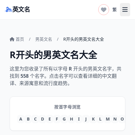
英文名
繁
打开
首页
/
男英文名
/
R开头的男英文名大全
R开头的男英文名大全
这里为您收录了所有以字母
R
开头的男英文名字，共
找到
558
个名字。点击名字可以查看详细的中文翻
译、来源寓意和流行度趋势。
按首字母浏览
A
B
C
D
E
F
G
H
I
J
K
L
M
N
O
P