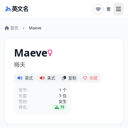
英文名
繁
打开
首页
/
Maeve
Maeve
梅夫
英式
美式
复制
收藏
音节:
1 个
长度:
5 位
性别:
女生
排名:
75