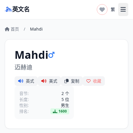
英文名
繁
打开
首页
/
Mahdi
Mahdi
迈赫迪
英式
美式
复制
收藏
音节:
2 个
长度:
5 位
性别:
男生
排名:
1600