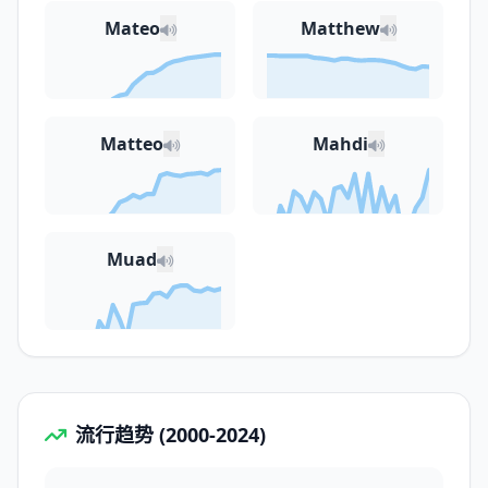
Mateo
Matthew
Matteo
Mahdi
Muad
流行趋势 (2000-2024)