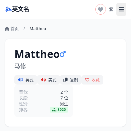
英文名
繁
打开
首页
/
Mattheo
Mattheo
马修
英式
美式
复制
收藏
音节:
2 个
长度:
7 位
性别:
男生
排名:
3020