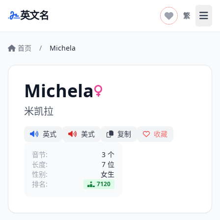
英文名
繁
打开
首页
/
Michela
Michela
米凯拉
英式
美式
复制
收藏
音节:
3 个
长度:
7 位
性别:
女生
排名:
7120