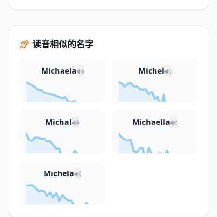
读音相似的名字
Michaela
Michel
Michal
Michaella
Michela