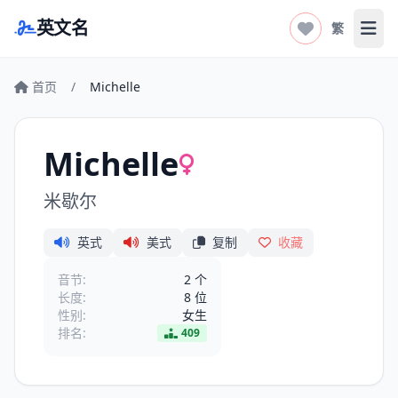
英文名
繁
打开
首页
/
Michelle
Michelle
米歇尔
英式
美式
复制
收藏
音节:
2 个
长度:
8 位
性别:
女生
排名:
409