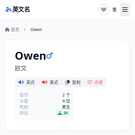
英文名
繁
打开
首页
/
Owen
Owen
欧文
英式
美式
复制
收藏
音节:
2 个
长度:
4 位
性别:
男生
排名:
26