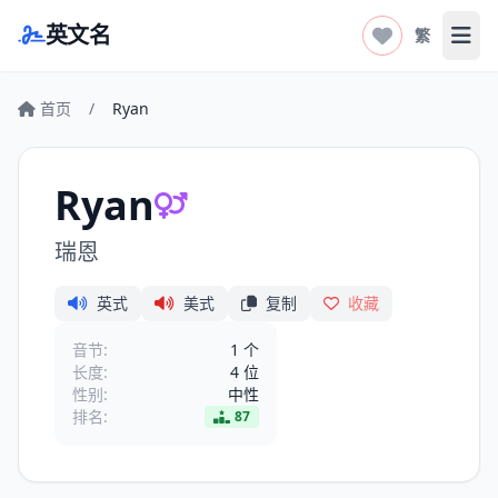
英文名
繁
打开
首页
/
Ryan
Ryan
瑞恩
英式
美式
复制
收藏
音节:
1 个
长度:
4 位
性别:
中性
排名:
87