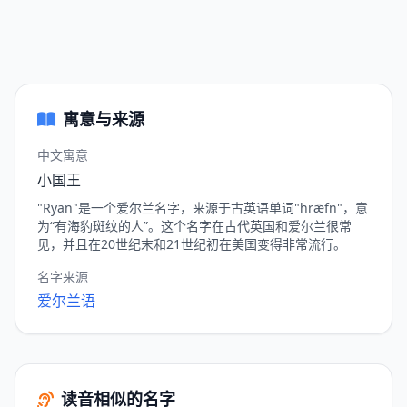
寓意与来源
中文寓意
小国王
"Ryan"是一个爱尔兰名字，来源于古英语单词"hrǣfn"，意
为“有海豹斑纹的人”。这个名字在古代英国和爱尔兰很常
见，并且在20世纪末和21世纪初在美国变得非常流行。
名字来源
爱尔兰语
读音相似的名字