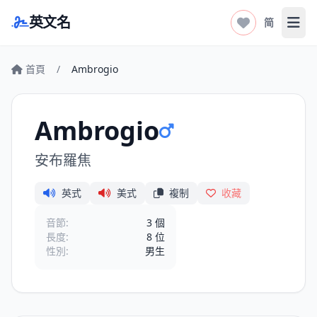
英文名
简
打开
首頁
/
Ambrogio
Ambrogio
安布羅焦
英式
美式
複制
收藏
音節:
3 個
長度:
8 位
性別:
男生