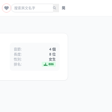
简
音節:
4 個
長度:
8 位
性別:
女生
排名:
886