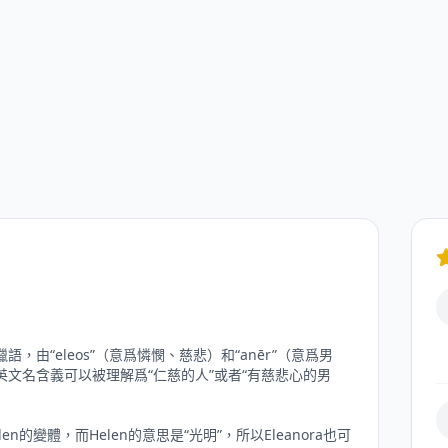
語，由“eleos”（意爲憐憫、慈悲）和“anēr”（意爲男
的英文名含義可以被理解爲“仁慈的人”或者“有慈悲心的男
en的變體，而Helen的意思是“光明”，所以Eleanora也可