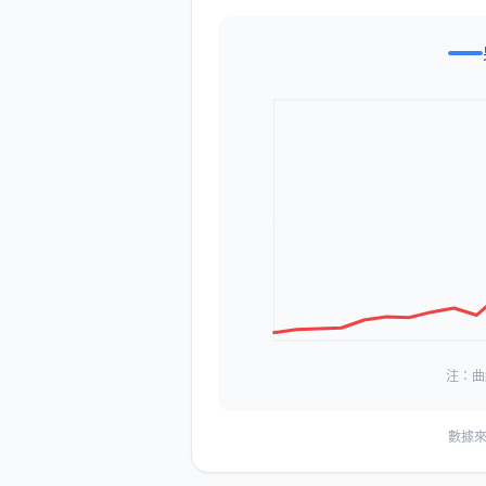
注：曲
數據來